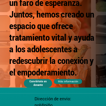
un faro de esperanza.
Juntos, hemos creado un
espacio que ofrece
tratamiento vital y ayuda
a los adolescentes a
redescubrir la conexión y
el empoderamiento.
Conviértete en
Más información
donante
Dirección de envio:
noMIniño