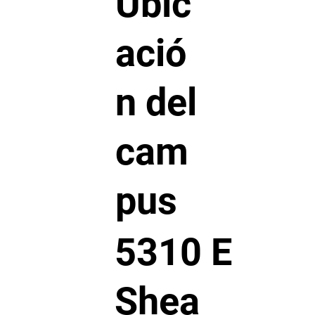
Ubic
ació
n del
cam
pus
5310 E
Shea