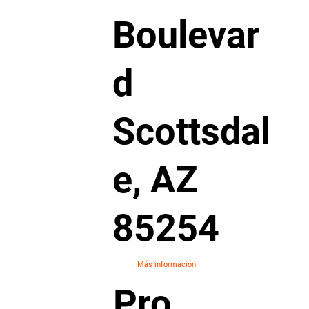
Boulevar
d
Scottsdal
e, AZ
85254
Más información
Pro