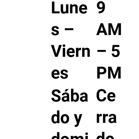
Lune
9
s –
AM
Viern
– 5
es
PM
Ce
Sába
rra
do y
do