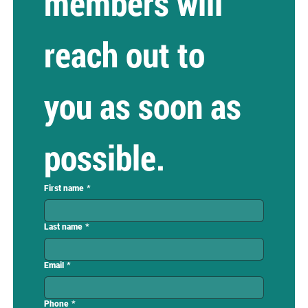
members will 
reach out to 
you as soon as 
possible.
First name
*
Last name
*
Email
*
Phone
*