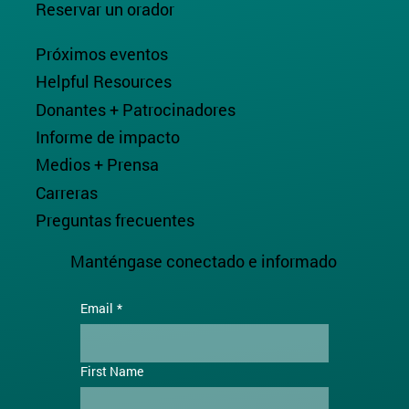
Reservar un orador
Próximos eventos
Helpful Resources
Donantes + Patrocinadores
Informe de impacto
Medios + Prensa
Carreras
Preguntas frecuentes
Manténgase conectado e informado
Email
*
First Name