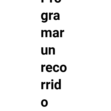
gra
mar
un
reco
rrid
o