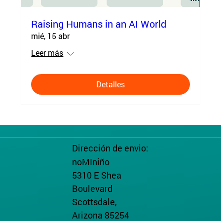
Raising Humans in an AI World
mié, 15 abr
Leer más
Detalles
Dirección de envio:
noMIniño
5310 E Shea
Boulevard
Scottsdale,
Arizona 85254