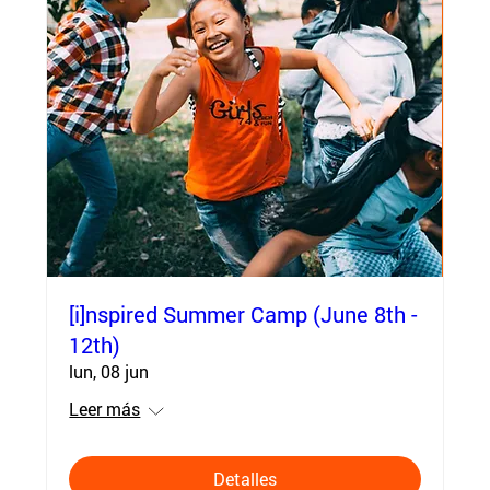
[i]nspired Summer Camp (June 8th -
12th)
lun, 08 jun
Leer más
Detalles