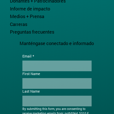
Donantes + Patrocinadores
Informe de impacto
Medios + Prensa
Carreras
Preguntas frecuentes
Manténgase conectado e informado
Email
*
First Name
Last Name
By submitting this form, you are consenting to 
receive marketing emails from: notMYkid, 5310 E. 